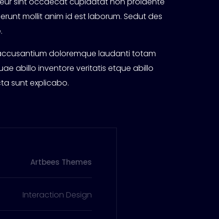
pteur sint occaecat cupidatat non proidente
serunt mollit anim id est laborum. Sedut des
.
m accusantium doloremque laudanti totam
e abillo inventore veritatis etque abillo
ta sunt explicabo.
Artbees Themes
Interaction Design