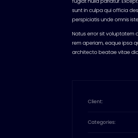
fugiat nulla pariatur. Exce
sunt in culpa qui officia de
perspiciatis unde omnis iste
Natus error sit voluptate
rem aperiam, eaque ipsa qua
architecto beatae vitae dic
Client:
Categories: